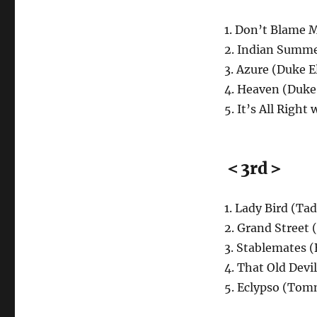
1. Don’t Blame
2. Indian Summe
3. Azure (Duke E
4. Heaven (Duke
5. It’s All Right
＜3rd＞
1. Lady Bird (T
2. Grand Street 
3. Stablemates 
4. That Old Devi
5. Eclypso (To