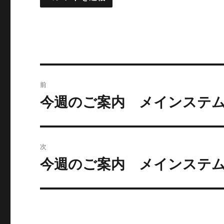
投
前
稿
今週のご案内 メインステム
前
の
ナ
投
ビ
稿:
次
ゲ
今週のご案内 メインステム
次
の
ー
投
シ
稿:
ョ