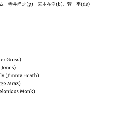
：寺井尚之(p)、宮本在浩(b)、菅一平(ds)
ter Gross)
 Jones)
nly (Jimmy Heath)
rge Mraz)
helonious Monk)