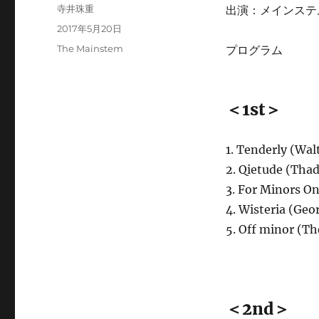
投
寺井珠重
出演：メインステム
稿
投
2017年5月20日
者
稿
カ
The Mainstem
プログラム
日:
テ
ゴ
リ
＜1st＞
ー
1. Tenderly (Wal
2. Qietude (Thad
3. For Minors O
4. Wisteria (Geo
5. Off minor (T
＜2nd＞