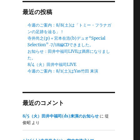
最近の投稿
今週のご案内：8/8(土)は「トミー・フラナガ
ンの足跡を辿る」！
寺井尚之(p)＋宮本在浩(b)デュオ“Special
Selection” ‐7/18編CDできました。
お知らせ：田井中福司LIVEは満席になりまし
た。
8/4（火）田井中福司LIVE
今週のご案内：8/1(土)はYas竹田 来演
最近のコメント
8/5（火）田井中福司(ds)来演のお知らせ
に
堤
俊昭
より