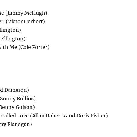
 Me (Jimmy McHugh)
r (Victor Herbert)
llington)
 Ellington)
 with Me (Cole Porter)
add Dameron)
(Sonny Rollins)
(Benny Golson)
l Called Love (Allan Roberts and Doris Fisher)
mmy Flanagan)