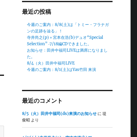
最近の投稿
今週のご案内：8/8(土)は「トミー・フラナガ
ンの足跡を辿る」！
寺井尚之(p)＋宮本在浩(b)デュオ“Special
Selection” ‐7/18編CDできました。
お知らせ：田井中福司LIVEは満席になりまし
た。
8/4（火）田井中福司LIVE
今週のご案内：8/1(土)はYas竹田 来演
最近のコメント
8/5（火）田井中福司(ds)来演のお知らせ
に
堤
俊昭
より