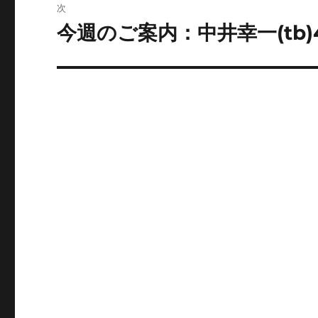
稿:
次
ゲ
今週のご案内：中井幸一(tb)4
次
の
ー
投
シ
稿:
ョ
ン