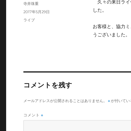
久々の来日ライ
投
寺井珠重
稿
した。
投
2017年5月29日
者
稿
カ
ライブ
日:
テ
お客様と、協力ミ
ゴ
うございました。
リ
ー
コメントを残す
メールアドレスが公開されることはありません。
※
が付いてい
コメント
※