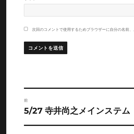
次回のコメントで使用するためブラウザーに自分の名前、
投
前
稿
5/27 寺井尚之メインステ
前
の
ナ
投
ビ