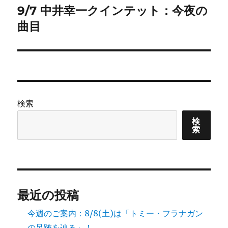
9/7 中井幸一クインテット：今夜の
次
ー
の
曲目
シ
投
稿:
ョ
ン
検索
検
索
最近の投稿
今週のご案内：8/8(土)は「トミー・フラナガン
の足跡を辿る」！