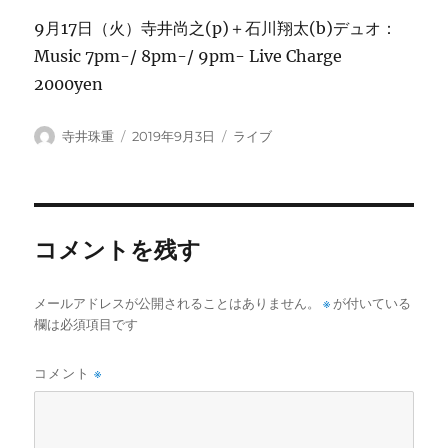
9月17日（火）寺井尚之(p)＋石川翔太(b)デュオ：
Music 7pm-/ 8pm-/ 9pm- Live Charge
2000yen
投
投
カ
寺井珠重
2019年9月3日
ライブ
稿
稿
テ
者
日:
ゴ
リ
ー
コメントを残す
メールアドレスが公開されることはありません。
※
が付いている
欄は必須項目です
コメント
※