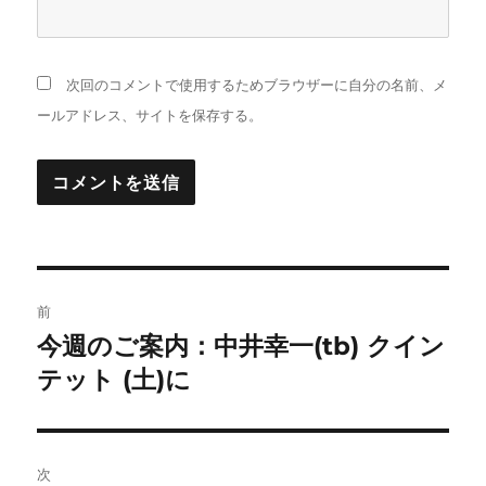
次回のコメントで使用するためブラウザーに自分の名前、メ
ールアドレス、サイトを保存する。
投
前
稿
今週のご案内：中井幸一(tb) クイン
前
の
テット (土)に
ナ
投
ビ
稿:
ゲ
次