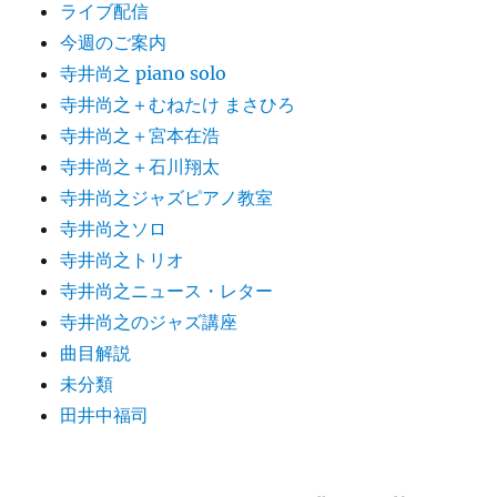
ライブ配信
今週のご案内
寺井尚之 piano solo
寺井尚之＋むねたけ まさひろ
寺井尚之＋宮本在浩
寺井尚之＋石川翔太
寺井尚之ジャズピアノ教室
寺井尚之ソロ
寺井尚之トリオ
寺井尚之ニュース・レター
寺井尚之のジャズ講座
曲目解説
未分類
田井中福司