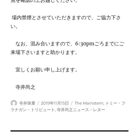
無を確認の上お越しください。
場内禁煙とさせていただきますので、ご協力下さ
い。
なお、混み合いますので、6:30pmごろまでにご
来場下さいますと助かります。
宜しくお願い申し上げます。
寺井尚之
投
投
カ
寺井珠重
2019年11月15日
The Mainstem
,
トミー・フ
稿
稿
テ
ラナガン・トリビュート
,
寺井尚之ニュース・レター
者
日:
ゴ
リ
ー