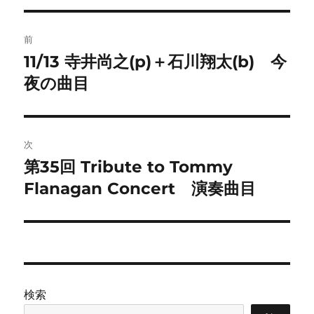
投
前
稿
11/13 寺井尚之(p)＋石川翔太(b) 今
前
の
夜の曲目
ナ
投
ビ
稿:
ゲ
次
第35回 Tribute to Tommy
次
ー
の
Flanagan Concert 演奏曲目
シ
投
稿:
ョ
ン
検索