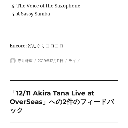
The Voice of the Saxophone
A Sassy Samba
Encore:どんぐりコロコロ
投
投
カ
寺井珠重
2019年12月11日
ライブ
稿
稿
テ
者
日:
ゴ
リ
ー
「12/11 Akira Tana Live at
OverSeas」への2件のフィードバ
ック