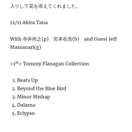
入りして花を添えてくれました。
12/11 Akira Tana
With 寺井尚之(p)、宮本在浩(b) and Guest Jeff
Massanari(g)
st
<1
> Tommy Flanagan Collection
Beats Up
Beyond the Blue Bird
Minor Mishap
Dalarna
Eclypso