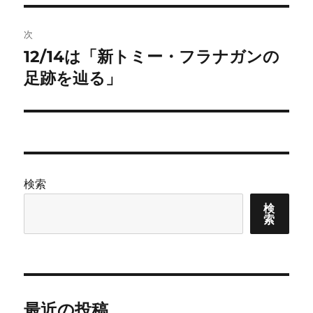
ビ
稿:
ゲ
次
12/14は「新トミー・フラナガンの
次
ー
の
足跡を辿る」
シ
投
稿:
ョ
ン
検索
検
索
最近の投稿