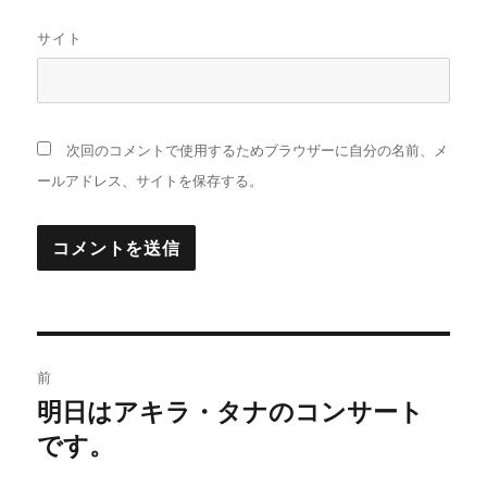
サイト
次回のコメントで使用するためブラウザーに自分の名前、メ
ールアドレス、サイトを保存する。
投
前
稿
明日はアキラ・タナのコンサート
前
の
です。
ナ
投