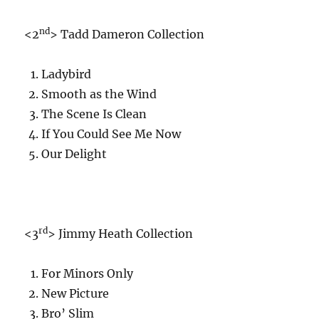
nd
<2
> Tadd Dameron Collection
Ladybird
Smooth as the Wind
The Scene Is Clean
If You Could See Me Now
Our Delight
rd
<3
> Jimmy Heath Collection
For Minors Only
New Picture
Bro’ Slim