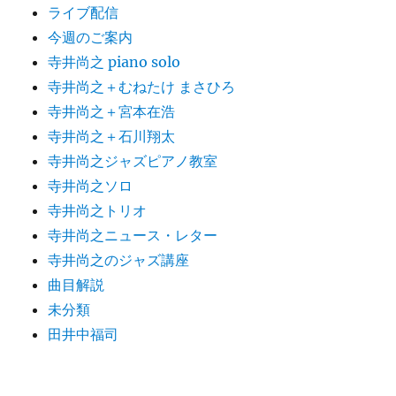
ライブ配信
今週のご案内
寺井尚之 piano solo
寺井尚之＋むねたけ まさひろ
寺井尚之＋宮本在浩
寺井尚之＋石川翔太
寺井尚之ジャズピアノ教室
寺井尚之ソロ
寺井尚之トリオ
寺井尚之ニュース・レター
寺井尚之のジャズ講座
曲目解説
未分類
田井中福司