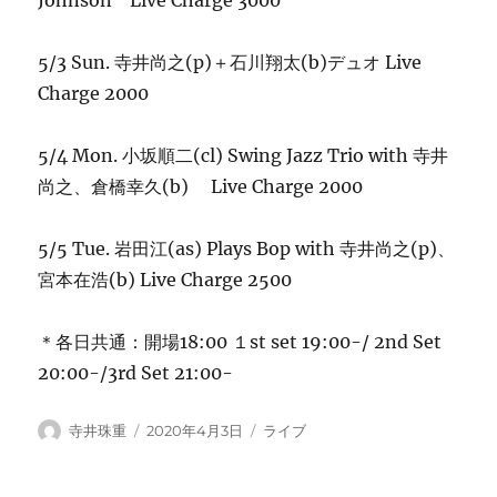
Johnson Live Charge 3000
5/3 Sun. 寺井尚之(p)＋石川翔太(b)デュオ Live
Charge 2000
5/4 Mon. 小坂順二(cl) Swing Jazz Trio with 寺井
尚之、倉橋幸久(b) Live Charge 2000
5/5 Tue. 岩田江(as) Plays Bop with 寺井尚之(p)、
宮本在浩(b) Live Charge 2500
＊各日共通：開場18:00 １st set 19:00-/ 2nd Set
20:00-/3rd Set 21:00-
投
投
カ
寺井珠重
2020年4月3日
ライブ
稿
稿
テ
者
日:
ゴ