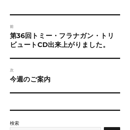
投
前
稿
第36回トミー・フラナガン・トリ
前
の
ビュートCD出来上がりました。
ナ
投
ビ
稿:
ゲ
次
今週のご案内
次
ー
の
シ
投
稿:
ョ
ン
検索