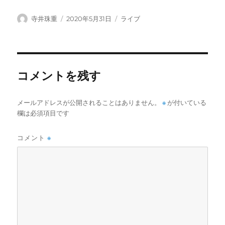
投
投
カ
寺井珠重
2020年5月31日
ライブ
稿
稿
テ
者
日:
ゴ
リ
ー
コメントを残す
メールアドレスが公開されることはありません。
※
が付いている
欄は必須項目です
コメント
※