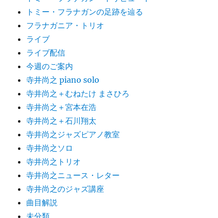
トミー・フラナガンの足跡を辿る
フラナガニア・トリオ
ライブ
ライブ配信
今週のご案内
寺井尚之 piano solo
寺井尚之＋むねたけ まさひろ
寺井尚之＋宮本在浩
寺井尚之＋石川翔太
寺井尚之ジャズピアノ教室
寺井尚之ソロ
寺井尚之トリオ
寺井尚之ニュース・レター
寺井尚之のジャズ講座
曲目解説
未分類