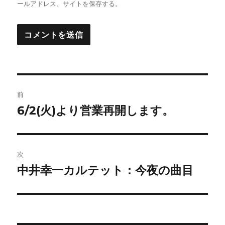
ールアドレス、サイトを保存する。
投
前
稿
6/2(火)より営業再開します。
前
の
ナ
投
ビ
稿:
次
ゲ
中井幸一カルテット：今夜の曲目
次
の
ー
投
シ
稿: