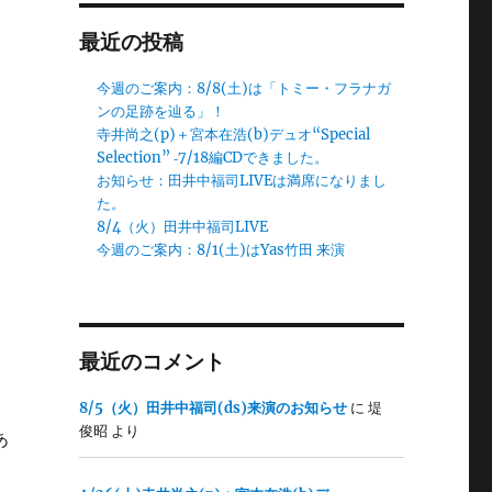
最近の投稿
今週のご案内：8/8(土)は「トミー・フラナガ
ンの足跡を辿る」！
寺井尚之(p)＋宮本在浩(b)デュオ“Special
Selection” ‐7/18編CDできました。
お知らせ：田井中福司LIVEは満席になりまし
た。
8/4（火）田井中福司LIVE
今週のご案内：8/1(土)はYas竹田 来演
最近のコメント
8/5（火）田井中福司(ds)来演のお知らせ
に
堤
俊昭
より
あ