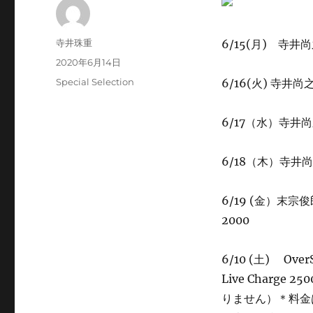
投
寺井珠重
6/15(月) 寺
稿
投
2020年6月14日
者
稿
カ
Special Selection
6/16(火) 寺井尚之
日:
テ
ゴ
6/17（水）寺井尚之(
リ
ー
6/18（木）寺
6/19 (金）末宗俊郎
2000
6/10 (土) Over
Live Charge 
りません）＊料金