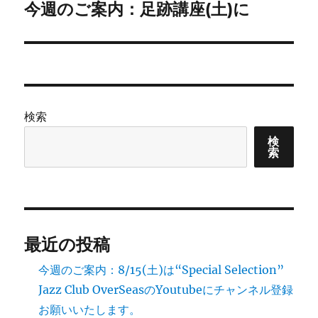
今週のご案内：足跡講座(土)に
次
ー
の
シ
投
稿:
ョ
ン
検索
検
索
最近の投稿
今週のご案内：8/15(土)は“Special Selection”
Jazz Club OverSeasのYoutubeにチャンネル登録
お願いいたします。