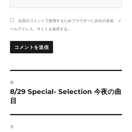
次回のコメントで使用するためブラウザーに自分の名前、メ
ールアドレス、サイトを保存する。
投
前
稿
8/29 Special- Selection 今夜の曲
前
の
目
ナ
投
ビ
稿:
ゲ
次