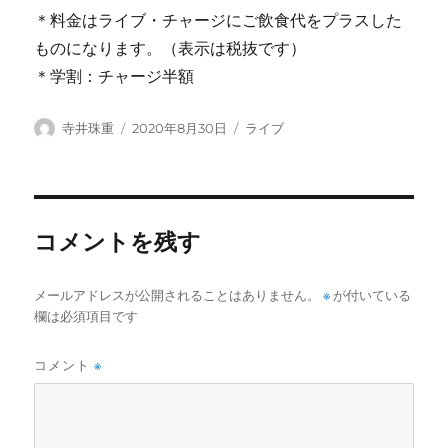
＊料金はライブ・チャージにご飲食代をプラスした
ものになります。（表示は税抜です）
＊学割：チャージ半額
投
投
カ
寺井珠重
2020年8月30日
ライブ
稿
稿
テ
者
日:
ゴ
リ
ー
コメントを残す
メールアドレスが公開されることはありません。
※
が付いている
欄は必須項目です
コメント
※