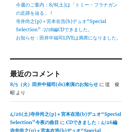
今週のご案内：8/8(土)は「トミー・フラナガン
の足跡を辿る」！
寺井尚之(p)＋宮本在浩(b)デュオ“Special
Selection” ‐7/18編CDできました。
お知らせ：田井中福司LIVEは満席になりました。
最近のコメント
8/5（火）田井中福司(ds)来演のお知らせ
に
堤 俊
昭
より
4/26(土)寺井尚之(p)＋宮本在浩(b)デュオ“Special
Selection”今夜の曲目
に
CDできました：4/26編
寺井尚之(p)＋宮本在浩(b)デュオ“Special