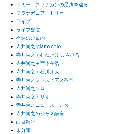
トミー・フラナガンの足跡を辿る
フラナガニア・トリオ
ライブ
ライブ配信
今週のご案内
寺井尚之 piano solo
寺井尚之＋むねたけ まさひろ
寺井尚之＋宮本在浩
寺井尚之＋石川翔太
寺井尚之ジャズピアノ教室
寺井尚之ソロ
寺井尚之トリオ
寺井尚之ニュース・レター
寺井尚之のジャズ講座
曲目解説
未分類