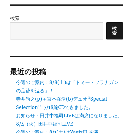
ョ
ン
検索
検
索
最近の投稿
今週のご案内：8/8(土)は「トミー・フラナガン
の足跡を辿る」！
寺井尚之(p)＋宮本在浩(b)デュオ“Special
Selection” ‐7/18編CDできました。
お知らせ：田井中福司LIVEは満席になりました。
8/4（火）田井中福司LIVE
今週のご案内：8/1(土)はYas竹田 来演