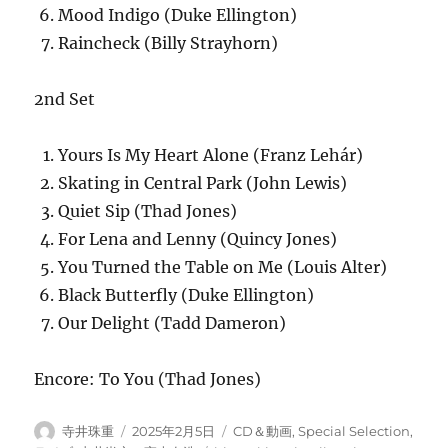
Mood Indigo (Duke Ellington)
Raincheck (Billy Strayhorn)
2nd Set
Yours Is My Heart Alone (Franz Lehár)
Skating in Central Park (John Lewis)
Quiet Sip (Thad Jones)
For Lena and Lenny (Quincy Jones)
You Turned the Table on Me (Louis Alter)
Black Butterfly (Duke Ellington)
Our Delight (Tadd Dameron)
Encore: To You (Thad Jones)
投
投
カ
寺井珠重
2025年2月5日
CD＆動画
,
Special Selection
,