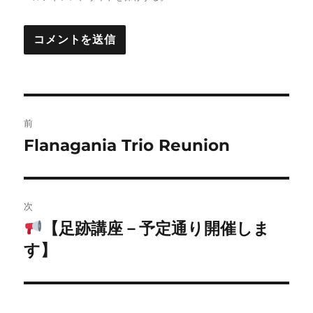
投
前
稿
Flanagania Trio Reunion
前
の
ナ
投
ビ
稿:
次
ゲ
【足跡講座－予定通り開催しま
次
の
す】
ー
投
シ
稿: