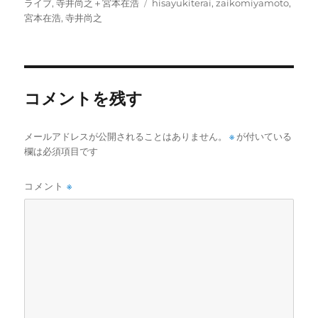
稿
稿
テ
タ
ライブ
,
寺井尚之＋宮本在浩
hisayukiterai
,
zaikomiyamoto
,
者
日:
ゴ
グ
宮本在浩
,
寺井尚之
リ
ー
コメントを残す
メールアドレスが公開されることはありません。
※
が付いている
欄は必須項目です
コメント
※