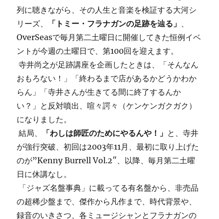
列に聴きながら、その人生と音楽を検証する大河シ
リーズ、
「トミー・フラナガンの足跡を辿る」
、
OverSeasで毎月第二土曜日に開催してきた恒例イベ
ントが今週の土曜日で、第100回を迎えます。
寺井尚之が足跡講座を企画したときは、「そんなん
おもろない！」「終わるまで店があるかどうかわか
らん」「寺井さんが生きてる間に終了するんか
い？」と反対噴出、喧々諤々（ケンケンガクガク）
になりました。
結局、
「わしは師匠のためにやるんや！」
と、寺井
が強行突破、初回は2003年11月、最初に取り上げた
のが”Kenny Burrell Vol.2″、以降、毎月第二土曜
日に休講なし。
「ジャズ名盤事典」に載ってる有名盤から、非売品
の超稀少盤まで、傑作から凡作まで、時代背景や、
録音のいきさつ、各ミュージシャンとフラナガンの