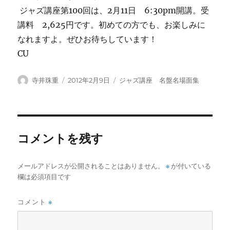
ジャズ講座第100回は、2月11日 6:30pm開講。受
講料 2,625円です。初めての方でも、お楽しみに
なれますよ。ぜひお待ちしています！
CU
投
投
カ
寺井珠重
2012年2月9日
ジャズ講座 名盤名場面集
稿
稿
テ
者
日:
ゴ
リ
ー
コメントを残す
メールアドレスが公開されることはありません。
※
が付いている
欄は必須項目です
コメント
※