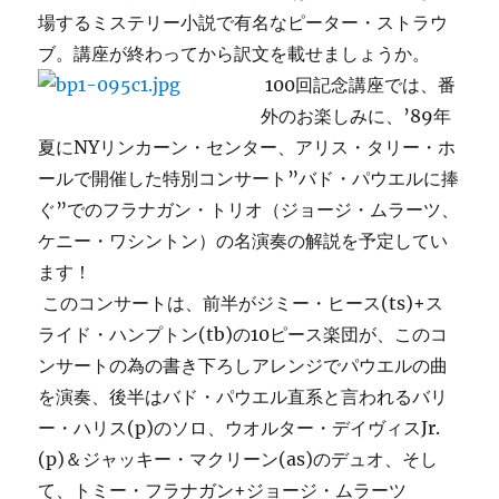
場するミステリー小説で有名なピーター・ストラウ
ブ。講座が終わってから訳文を載せましょうか。
100回記念講座では、番
外のお楽しみに、’89年
夏にNYリンカーン・センター、アリス・タリー・ホ
ールで開催した特別コンサート”バド・パウエルに捧
ぐ”でのフラナガン・トリオ（ジョージ・ムラーツ、
ケニー・ワシントン）の名演奏の解説を予定してい
ます！
このコンサートは、前半がジミー・ヒース(ts)+ス
ライド・ハンプトン(tb)の10ピース楽団が、このコ
ンサートの為の書き下ろしアレンジでパウエルの曲
を演奏、後半はバド・パウエル直系と言われるバリ
ー・ハリス(p)のソロ、ウオルター・デイヴィスJr.
(p)＆ジャッキー・マクリーン(as)のデュオ、そし
て、トミー・フラナガン+ジョージ・ムラーツ