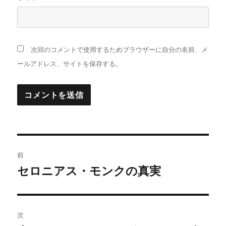
次回のコメントで使用するためブラウザーに自分の名前、メ
ールアドレス、サイトを保存する。
投
前
稿
セロニアス・モンクの真実
前
の
ナ
投
ビ
稿:
次