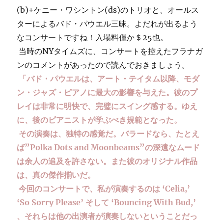
(b)+ケニー・ワシントン(ds)のトリオと、オールス
ターによるバド・パウエル三昧。よだれが出るよう
なコンサートですね！入場料僅か＄25也。
当時のNYタイムズに、コンサートを控えたフラナガ
ンのコメントがあったので読んでおきましょう。
「バド・パウエルは、アート・テイタム以降、モダ
ン・ジャズ・ピアノに最大の影響を与えた。彼のプ
レイは非常に明快で、完璧にスイング感する。ゆえ
に、後のピアニストが学ぶべき規範となった。
その演奏は、独特の感覚だ。バラードなら、たとえ
ば”Polka Dots and Moonbeams”の深遠なムード
は余人の追及を許さない。また彼のオリジナル作品
は、真の傑作揃いだ。
今回のコンサートで、私が演奏するのは ‘Celia,’
‘So Sorry Please’ そして ‘Bouncing With Bud,’
、それらは他の出演者が演奏しないということだっ